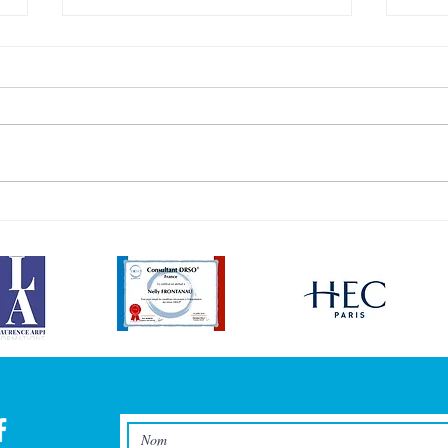
DRSO® : l'outil qui réveille votre
D’une
organisation !
de la 