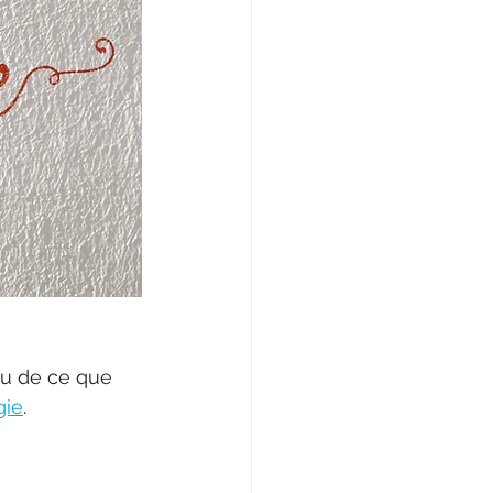
u de ce que 
gie
. 